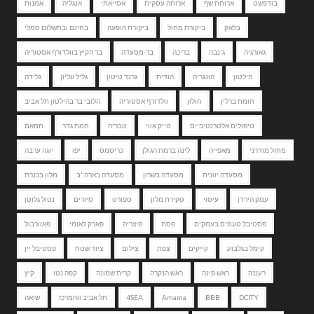
בודפשט
ארוחת שף
ארוחה עסקית
אסייאתי
אנגליה
אמנות
בלאק
ביקורת מחול
ביקורת הופעה
בחינם ובתשלום סמלי
גאורגיה
ג'נבה
בריכה
בר-מסעדה
בר הקיץ בוולדורף אסטוריה
הילטון
הונגריה
הודית
גרנד טיטון
גליל עליון
גלידה
חומת ברלין
חולון
וולדורף אסטוריה
הלובי בר בהילטון תל אביב
טיפולים אלטרנטיביים
טייק אווי
טבריה
חמת גדר
חמאם
מחול מודרני
מאפייה
לינה ברמת הגולן
כריסמס
יפו
יוגה ערבה
מסעדה יוונית
מסעדה בשרון
מסעדה בארה"ב
מלון בכנרת
עמק הירדן
עיסוי
סקירת מלון
ספורט
סיורים
נטול גלוטן
פסטיבל טעמים בעמקים
פסח
פיצריה
פארק לאומי
פאוורבול
קימל בגלבוע
קייקים
צפת
צילום
ציוד שטח
פסטיבל יין
רעננה
ראש פינה
ראש הנקרה
קרית שמונה
קפה נטו
קיץ
DCITY
BBB
Amama
4SEA
תל אביב ווהמרכז
שואה