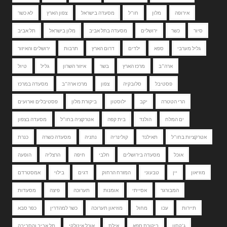
אירופה
מלון
חו"ל
מסעדה בישראל
צפון הארץ
לא כשר
סיור
כשר
ירושלים
מסעדה בתל אביב
מלון בישראל
תל אביב
גליל מערבי
ספא
ילדים
דרום הארץ
תרבות
ירושלים והאיזור
ארה"ב
מרכז הארץ
בשר
איזור השרון
גליל
טיול
פסטיבל
סלובקיה
צפון
מרכז ארה"ב
מסעדה במרכז
הרי הטטרה
יקב
ילוסטון
ביקורת מלון
פסטיבלים וארועים
ים המלח
הולנד
בית קפה
אטרקציה בחו"ל
מסעדה בצפון
אטרקציות בחו"ל
תאילנד
קולינריה
נתניה
מסעדה כשרה
כנרת
אוכל
מסעדה בירושלים
חלבי
חיפה
הרצליה
הופעה
מוזיאון
יין
טבעוני
המזרח הרחוק
דגים
בילוי
אמסטרדם
המבורגר
אסייתי
אומנות
תערוכה
פיצה
מסעדות
תיירות
עכו
מחול
מוזיאון תערוכה
כשר למהדרין
כפר סבא
ג'קסון
ביקורת ספא
אילת
אוכל איטלקי
תל אביב והסביבה