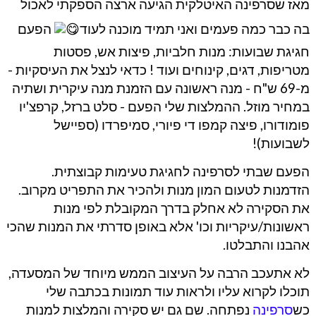
מאז שסרפינה האיטלקית הגיעה ארצה הספקתי לאכול
בה כבר כמה פעמים ואני תמיד מוכנה לעוד
הפעם
חגיגת שבועות: מנות חלביות, פיצות אש, פסטות
מטריפות, דגים, קינוחים ועוד
!
כדאי לנצל את העיסקיות -
מ-69 ש"ח - מנה ראשונה עם הזמנת מנה עיקרית ושתיה
במחיר מוזל
.
ההמלצות שלי הפעם - סלט ברזל, קרפצ'יו
פומודורו, פיצה קמפו די פיורי, סמיפרדו (ספיישל
לשבועות)!
הפעם שבתי לסרפינה לחגיגת טעימות קבוצתית.
הזדמנות לטעום המון מנות ולהכיר את התפריט מקרוב.
את הסקירה לא אחלק בדרך המקובלת לפי מנות
ראשונות/עיקריות וכו' אלא באופן סדרתי את המנות שהכי
אהבנו והתבלטו.
לא אתעכב הרבה על העיצוב הממש מיוחד של המסעדה,
תוכלו לקרוא עליו ולראות עוד תמונות בכתבה שלי
כש
סרפינה
נפתחה. שם גם יש סקירה והמלצות למנות