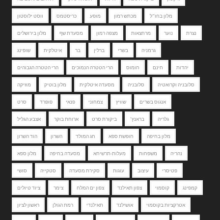
מלון בחו"ל
מכתש רמון
מופע
כריסטמס
ווסט ילוסטון
נצרת
נוער
מרחצאות
מצפה רמון
מסעדת שף
מלון בירושלים
גרמניה
בשרי
ברלין
בר
איטלקית
שופינג
יהדות
חינם
חומוס
הרי הטטרה הנמוכים
הרי הטטרה הגבוהים
סלובניה וקרואטיה
סלובניה
מסעדה איטלקית
מלון בוטיק
מוזיקה
אנגוס בשרים
שוויץ
צמחוני
פנאי
פופרד
סרט
גלריה
בראנץ'
ביקורת סרט
ארוחת בוקר
אצבע הגליל
מלון בחיפה
חופשת ספא
חג המולד
השרון
הוד השרון
נהריה
משפחות
מעלות-תרשיחא
מסעדה בחיפה
מלון ספא
פטיסרי
עיצוב
עוגות
סקירת מסעדה
סטקייה
סושי
קמפינג
קוסמוי
צפון תאילנד
צפון ים המלח
צימר
ציוד טיולים
אטרקציות בקוסמוי
אושילנד
תאילנדי
רמת הגולן
ראשון לציון