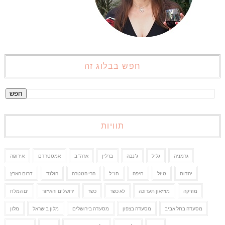
חפש בבלוג זה
תוויות
גרמניה
גליל
ג'נבה
ברלין
ארה"ב
אמסטרדם
אירופה
יהדות
טיול
חיפה
חו"ל
הרי הטטרה
הולנד
דרום הארץ
מוזיקה
מוזיאון תערוכה
לא כשר
כשר
ירושלים והאיזור
ים המלח
מסעדה בתל אביב
מסעדה בצפון
מסעדה בירושלים
מלון בישראל
מלון