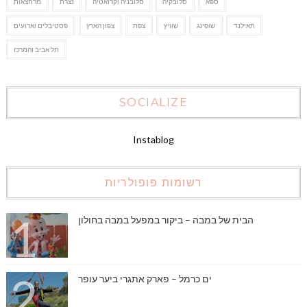
ספא
סלובקיה
סלובניה וקרואטיה
נצרת
מרחצאות
תאילנד
שופינג
שוויץ
צפת
צפון הארץ
פסטיבלים וארועים
תל אביב והמרכז
SOCIALIZE
Instablog
רשומות פופולריות
הבית של במבה – ביקור במפעל במבה בחולון
ים כרמל – פארק אתגרי ביער עופר