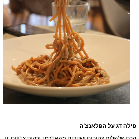
פילה דג על הפלאנצ'ה
קרם פלפלים צהובים ושקדים מפאלרמו, ירקות צלויים. זו