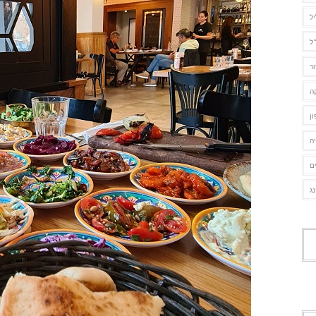
יל
ל
ור
ה
ן
ה
ם
נג