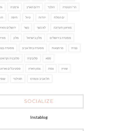
הרי הטטרה
הולנד
דרום הארץ
גרמניה
גל
ים המלח
יהדות
טיול
חיפה
חו"
מוזיאון תערוכה
לא כשר
כשר
ירושלים והאיז
מסעדה בירושלים
מלון בישראל
מלון
מוזיק
נצרת
מרחצאות
מסעדה בתל אביב
מסעדה בצפו
ספא
סלובקיה
סלובניה וקרואטי
שוויץ
צפת
צפון הארץ
פסטיבלים וארועי
תל אביב והמרכז
תאילנד
שופי
SOCIALIZE
Instablog