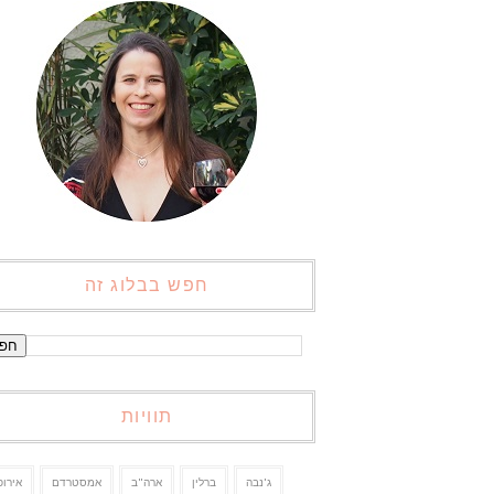
חפש בבלוג זה
תוויות
ג'נבה
ברלין
ארה"ב
אמסטרדם
אירופ