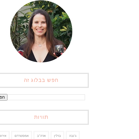
חפש בבלוג זה
תוויות
ג'נבה
ברלין
ארה"ב
אמסטרדם
אירופ