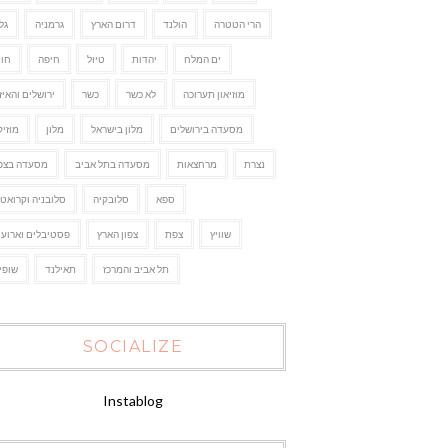
הרי הטטרה
הולנד
דרום הארץ
גרמניה
גל
ים המלח
יהדות
טיול
חיפה
חו"
מוזיאון תערוכה
לא כשר
כשר
ירושלים והאיז
מסעדה בירושלים
מלון בישראל
מלון
מוזיק
נצרת
מרחצאות
מסעדה בתל אביב
מסעדה בצפו
ספא
סלובקיה
סלובניה וקרואטי
שוויץ
צפת
צפון הארץ
פסטיבלים וארועי
תל אביב והמרכז
תאילנד
שופי
SOCIALIZE
Instablog