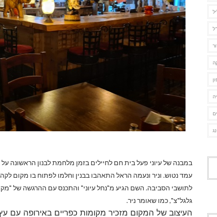
יל
ל
ור
ה
ן
ה
ם
נג
במבנה של עיוני פעל בית חם לחיילים בזמן מלחמת לבנון הראשונה על י
עמד נטוש. וניר ונעמה הראל התאהבו בבנין וחלמו לפתוח בו מקום לקהי
לתושבי הסביבה. השם הגיע מ"נחל עיוני" והתכנס עם ההרגשה של "מקו
גלגל"צ", כמו שאומר ניר.
העיצוב של המקום מזכיר מקומות כפריים באירופה עם עץ ו