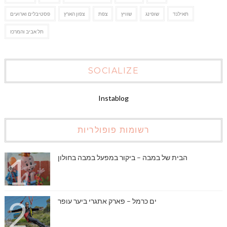
תאילנד
שופינג
שוויץ
צפת
צפון הארץ
פסטיבלים וארועים
תל אביב והמרכז
SOCIALIZE
Instablog
רשומות פופולריות
הבית של במבה – ביקור במפעל במבה בחולון
ים כרמל – פארק אתגרי ביער עופר