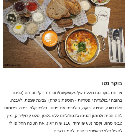
בוקר נטו
ארוחת בוקר נטו כוללת עין
/
מקושקשת
/
חביתת ירק
/
חביתה (גבינה
צהובה
/
בולגרית
/
פטריות
-
תוספת 3 ש"ח)
גבינת שמנת
,
לאבנה
,
סלט טונה
,
טחינה ירוקה
,
בולגרית עם פסטו
,
פלפל קלוי וריבה. פרוסות
לחם הבית ולחמון דגנים
/
ג
'
בטה
/
לחם ללא גלוטן. סלט קצוץ
/
ירוק
,
מיץ
טבעי סחוט וקפה (
63
₪ יחיד
116
ש
"
ח זוגי). את הטונה החליפו לי
לחציל קלוי לבקשתי ובחרתי לחמון דגנים.