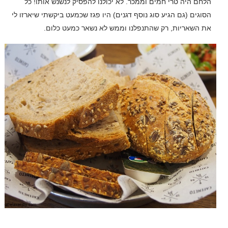
הלחם היה טרי חמים וממכר. לא יכולנו להפסיק לנשנש אותו! כל
הסוגים (גם הגיע סוג נוסף דגנים) היו פגז שכמעט ביקשתי שיארזו לי
את השאריות, רק שהתנפלנו וממש לא נשאר כמעט כלום.