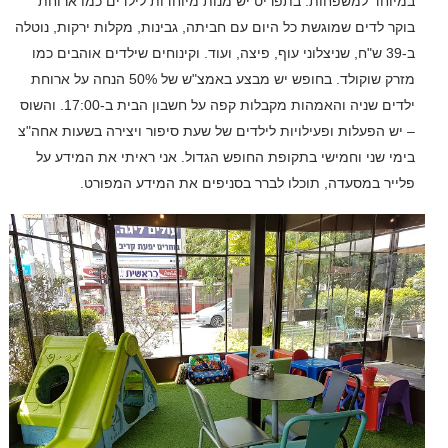
במיוחד למשפחות. בתפריט יש מנות מיוחדות לילדים כמו ארוחת
בוקר לדים שמוגשת כל היום עם חביתה, גבינות, מקלות ירקות, נוטלה
ב-39 ש"ח, שניצלוני עוף, פיצה, ועוד. וקינוחים שילדים אוהבים כמו
מזרק שוקולד. בחופש יש מבצע באמצ"ש של 50% הנחה על ארוחת
ילדים שניה והאמהות מקבלות קפה על חשבון הבית ב-17:00. והשוס
– יש הפעלות ופעילויות לילדים של שעת סיפור ויצירה בשעות אחה"צ
בימי שני וחמישי בתקופת החופש הגדול. אני ראיתי את המידע על
פלייר במסעדה, תוכלו לברר בסניפים את המידע המפורט.