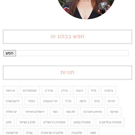
חפש בבלוג זה
תוויות
גרמניה
גליל
ג'נבה
ברלין
ארה"ב
אמסטרדם
אירופה
יהדות
טיול
חיפה
חו"ל
הרי הטטרה
הולנד
דרום הארץ
מוזיקה
מוזיאון תערוכה
לא כשר
כשר
ירושלים והאיזור
ים המלח
מסעדה בתל אביב
מסעדה בצפון
מסעדה בירושלים
מלון בישראל
מלון
ספא
סלובקיה
סלובניה וקרואטיה
נצרת
מרחצאות