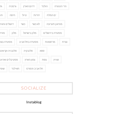
הרי הטטרה
הולנד
דרום הארץ
גרמניה
גל
ים המלח
יהדות
טיול
חיפה
חו"
מוזיאון תערוכה
לא כשר
כשר
ירושלים והאיז
מסעדה בירושלים
מלון בישראל
מלון
מוזיק
נצרת
מרחצאות
מסעדה בתל אביב
מסעדה בצפו
ספא
סלובקיה
סלובניה וקרואטי
שוויץ
צפת
צפון הארץ
פסטיבלים וארועי
תל אביב והמרכז
תאילנד
שופי
SOCIALIZE
Instablog