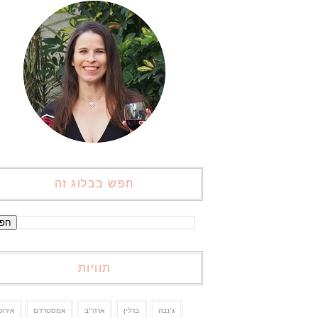
חפש בבלוג זה
תוויות
ג'נבה
ברלין
ארה"ב
אמסטרדם
אירופ