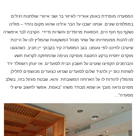
המסעדה מופרדת באופן אוורירי לאיזור בר ושני איזורי שולחנות רגילים
במפלסים שונים. אנחנו ישבנו על הבר וגילינו שהוא מקום נהדר – מולינו
נשקף נוף חוף הים, הכסאות מרופדים והשרות מיידי. הקרבה לבר איפשרה
לנו להנות ממומחיותו של שחר מנהל המשקאות שהמליץ לנו על היינות
שיערבו לחיכנו לפי טעמנו. בגב המסעדה קיר בקבוקי יין חביב. כשהגענו
מוקדם יחסית ברקע התנגנה מוסיקה נעימה שהתחזקה לקראת תשע
והברמנים הקפיצו שוטים על חשבון הבית לסועדים. אז יונתן רושפלד ירד
לשתות כוס יין ולהגיד שלום לסועדים שנראו כצועדים מכושפים לחלילן
מהמלין להודות לו על הארוחה המשובחת. והוא, שבטח מורגל בזה, בשלב
מסוים נראה מובך או שמא מבודר משהו "באמת, אפשר לחשוב שיש לי
מסעדה"...