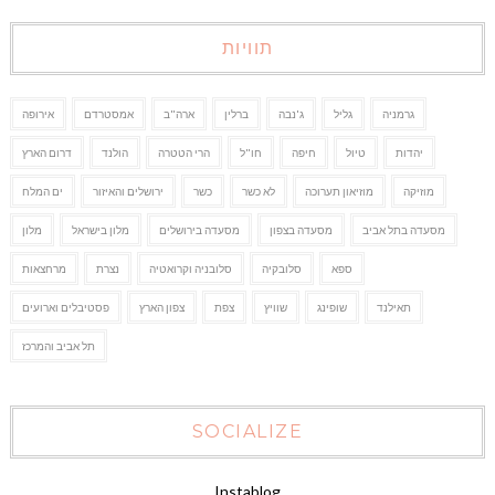
תוויות
גרמניה
גליל
ג'נבה
ברלין
ארה"ב
אמסטרדם
אירופה
יהדות
טיול
חיפה
חו"ל
הרי הטטרה
הולנד
דרום הארץ
מוזיקה
מוזיאון תערוכה
לא כשר
כשר
ירושלים והאיזור
ים המלח
מסעדה בתל אביב
מסעדה בצפון
מסעדה בירושלים
מלון בישראל
מלון
ספא
סלובקיה
סלובניה וקרואטיה
נצרת
מרחצאות
תאילנד
שופינג
שוויץ
צפת
צפון הארץ
פסטיבלים וארועים
תל אביב והמרכז
SOCIALIZE
Instablog