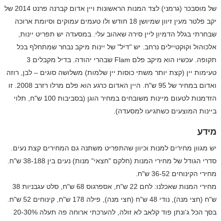
של מוסבכר (גרמני) לצד המנות הראשונות ויין אדום קברנה פרנט 2014 של
יקב פלטר מעין זיוון שמיושן 18 חודש ולו טעמים עמוקים וסיומת ארוכה
שבחרתי בגלל הדמיון ליין סירה שאהוב עלי. במסעדה יש תפריט יינות,
אלכוהול וקוקטיילים נרחב. יש "דיל" של יינות מיקב נבחר שמתחלף בכל
תקופה. עכשיו הוא מיקב פלם
Flam
שבהרי יהודה. בדיל מקבלים 3
טעימות יין (קצת יותר משתי כוסות יין שלמות) משלושה סוגים – לבן, רוזה
ואדום במחיר של 95 ש"ח. היין האדום כרגע הוא פלם מרלו רזרב 2008. זו
הזדמנות לטעום מיינות משובחים במחיר הוגן (בסביבות 100 ש"ח, תלוי
ביינות המוצעים כשתגיעו למסעדה).
מידע
יש מגוון מחירים למנות וכיוון שהתפריט משתנה גם המחירים קצת נעים.
סדרי הגודל של מחירי המנות (חלקם "חצאי" מנות) נעים בין 38-188 ש"ח.
מחירי הקינוחים 36-52 ש"ח.
מחירי המנות שאכלנו: לחם 22 ש"ח, אספרגוס 68 ש"ח, סלט עגבניות 38
ש"ח (חצי מנה), נודי 48 ש"ח (חצי מנה), פילה 178 ש"ח, קינוחים 52 ש"ח.
בסך הכל ג'ונתן פוד קלאב לא זולה, להערכתי ארוחה פה תעלה 20-30%