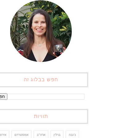
חפש בבלוג זה
תוויות
ג'נבה
ברלין
ארה"ב
אמסטרדם
אירופ