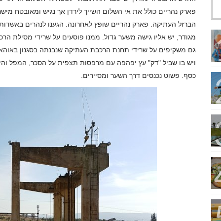
פארק נהריים כולל את אי השלום השייך לירדן אך נגיש ומאובטח מי
הברזל העתיקה. פארק נהריים שופץ לאחרונה. הגענו לנהרים באשדות
גם משקיפים על שרידי תחנת הרכבת העתיקה שנבנתה בסגנון באוהאו
ויש בו שביל "דק" עץ יפהפה עם מרפסות תצפית על הסכר, המפל והירמ
כסף. פשוט נכנסים דרך השער ומסיירים.