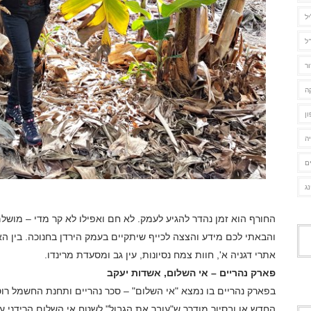
יל
ל
ור
ה
ן
ה
ם
נג
החורף הוא זמן נהדר להגיע לעמק. לא חם ואפילו לא קר מדי – מו
והבאתי לכם מידע והצצה לכייף שיתקיים בעמק הירדן בחנוכה. בין ה
אתרי דגניה א', חוות צמח נסיונות, עין גב ומסעדת מרינדו.
פארק נהריים – אי השלום, אשדות יעקב
בפארק נהריים בו נמצא "אי השלום" – סכר נהריים ותחנת החשמל רוטנ
החדש או ובסיור מודרך ש"עובר את הגבול" לשטח אי השלום הרידני ע