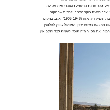
שראל, סכר תחנת החשמל רוטנברג ואת מסילת
 יעקב בשעת בוקר נעימה. למרות שהמקום
מגודר, יש אליו גישה משער גדול. ממנו פוסעים על שרידי מסילת הרכבת העמק העתיקה (1905-1948). אגב, במקום
ס ונמצאת בשטח ירדן. המסלול שופץ לחלוטין
וך. את הסיור הזה תוכלו לעשות לבד וחינם אין