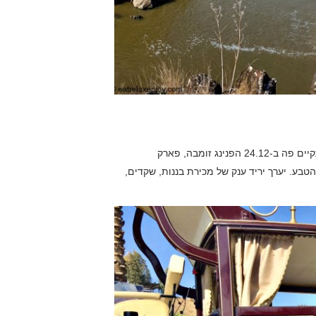
במסגרת הפסטיבל מוצע פה הסיור בכרכרה, ובתלות במזג האוויר, יתקיים פה ב-24.12 הפנינג זומבה, פארק
. יערך יריד ענק של מכירת בננות, שקדים,