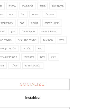
הרי הטטרה
הולנד
דרום הארץ
גרמניה
גל
ים המלח
יהדות
טיול
חיפה
חו"
מוזיאון תערוכה
לא כשר
כשר
ירושלים והאיז
מסעדה בירושלים
מלון בישראל
מלון
מוזיק
נצרת
מרחצאות
מסעדה בתל אביב
מסעדה בצפו
ספא
סלובקיה
סלובניה וקרואטי
שוויץ
צפת
צפון הארץ
פסטיבלים וארועי
תל אביב והמרכז
תאילנד
שופי
SOCIALIZE
Instablog