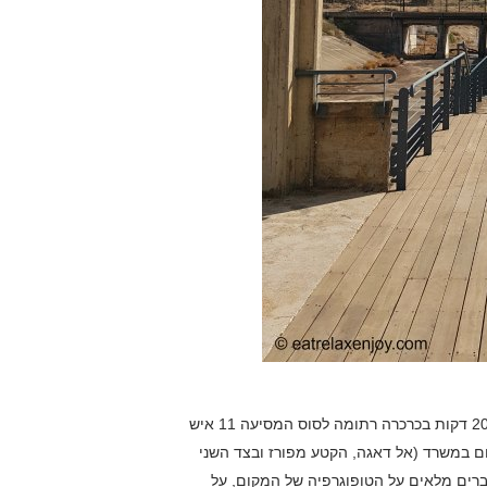
אם תרצו סיור מוסבר, תוכלו לקחת סיור מודרך מלא או סיור קצר של 20 דקות בכרכרה רתומה לסוס המסיעה 11 איש
ום במשרד (אל דאגה, הקטע מפורז ובצד השני
ברים מלאים על הטופוגרפיה של המקום, על