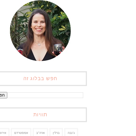
חפש בבלוג זה
תוויות
ג'נבה
ברלין
ארה"ב
אמסטרדם
אירופ