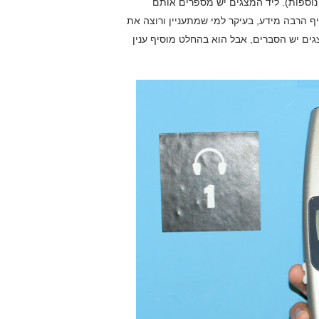
לי (15 ש"ח, בעברית ובשפות נוספות). ליד המצגים יש מספרים אותם
הרבה מידע, בעיקר למי שמתעניין ורוצה את
גים יש הסברים, אבל הוא בהחלט מוסיף ענין