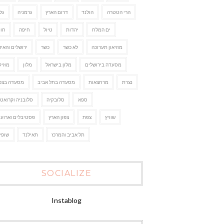
הרי הטטרה
הולנד
דרום הארץ
גרמניה
גל
ים המלח
יהדות
טיול
חיפה
חו"
מוזיאון תערוכה
לא כשר
כשר
ירושלים והאיז
מסעדה בירושלים
מלון בישראל
מלון
מוזיק
נצרת
מרחצאות
מסעדה בתל אביב
מסעדה בצפו
ספא
סלובקיה
סלובניה וקרואטי
שוויץ
צפת
צפון הארץ
פסטיבלים וארועי
תל אביב והמרכז
תאילנד
שופי
SOCIALIZE
Instablog