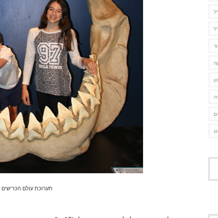
יל
ל
ור
ה
ן
ה
ם
נג
תערוכת עולם הכרישים