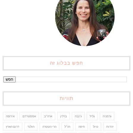
חפש בבלוג זה
תוויות
גרמניה
גליל
ג'נבה
ברלין
ארה"ב
אמסטרדם
אירופה
יהדות
טיול
חיפה
חו"ל
הרי הטטרה
הולנד
דרום הארץ