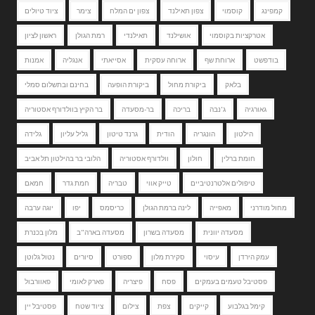
קמפינג
קוסמוי
צפון תאילנד
צפון ים המלח
צימר
ציוד טיולים
אטרקציות בקוסמוי
אושילנד
תאילנדי
רמת הגולן
ראשון לציון
בודפשט
ארוחת שף
ארוחה עסקית
אסייאתי
אנגליה
אמנות
בלאק
ביקורת מחול
ביקורת הופעה
בחינם ובתשלום סמלי
גאורגיה
ג'נבה
בריכה
בר-מסעדה
בר הקיץ בוולדורף אסטוריה
הילטון
הונגריה
הודית
גרנד טיטון
גליל עליון
גלידה
חומת ברלין
חולון
וולדורף אסטוריה
הלובי בר בהילטון תל אביב
טיפולים אלטרנטיביים
טייק אווי
טבריה
חמת גדר
חמאם
מחול מודרני
מאפייה
לינה ברמת הגולן
כריסמס
יפו
יוגה ערבה
מסעדה יוונית
מסעדה בשרון
מסעדה בארה"ב
מלון בכנרת
עמק הירדן
עיסוי
סקירת מלון
ספורט
סיורים
נטול גלוטן
פסטיבל טעמים בעמקים
פסח
פיצריה
פארק לאומי
פאוורבול
קימל בגלבוע
קייקים
צפת
צילום
ציוד שטח
פסטיבל יין