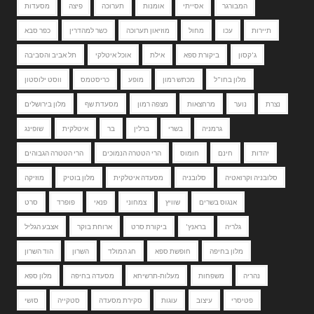
המבורגר
אסייתי
אומנות
תערוכה
פיצה
מסעדות
תיירות
עכו
מחול
מוזיאון תערוכה
כשר למהדרין
כפר סבא
ג'קסון
ביקורת ספא
אילת
אוכל איטלקי
תל אביב והסביבה
מלון בחו"ל
מכתש רמון
מופע
כריסטמס
ווסט ילוסטון
נצרת
נוער
מרחצאות
מצפה רמון
מסעדת שף
מלון בירושלים
גרמניה
בשרי
ברלין
בר
איטלקית
שופינג
יהדות
חינם
חומוס
הרי הטטרה הנמוכים
הרי הטטרה הגבוהים
סלובניה וקרואטיה
סלובניה
מסעדה איטלקית
מלון בוטיק
מוזיקה
אנגוס בשרים
שוויץ
צמחוני
פנאי
פופרד
סרט
גלריה
בראנץ'
ביקורת סרט
ארוחת בוקר
אצבע הגליל
מלון בחיפה
חופשת ספא
חג המולד
השרון
הוד השרון
נהריה
משפחות
מעלות-תרשיחא
מסעדה בחיפה
מלון ספא
פטיסרי
עיצוב
עוגות
סקירת מסעדה
סטקייה
סושי