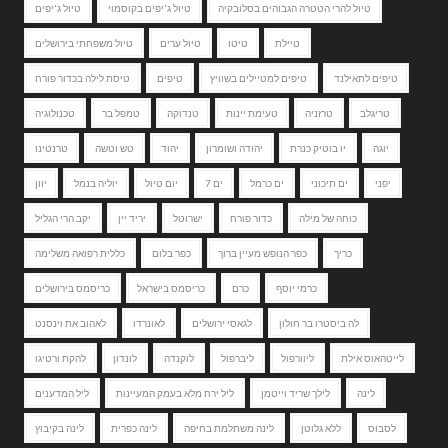
טיול להרי הטטרה הגבוהים בסלובקיה
טיול ג'יפים בקוסמוי
טיול ג'יפים
טיילת
טיטו
טיול ערים
טיול משפחתי בירושלים
טיפים לתאילנד
טיפים למטיילים בשוויץ
טיפים
טיסת לילה בכדור פורח
טריגלב
טרזניה
טעימת יינות
טנדוקה
טמפל בר
טכנולוגיה
יוגה
יו בוטיק כנרת
יהודה ושומרון
יהוד
טש וטשה
טרנטינו
יפני
ים תיכוני
ים כרמל
ים 7
יום טיול
יוליה בנמל
יוון
כוחה של מילה
כדור פורח
ישרוטל
יריד יין
יקב הרי הגליל
כריך
כפר הנופש מעיין ברוך
כפר בלום
כללית רפואה משלימה
כרמי יוסף
כרם
כריסמס בישראל
כריסמס בירושלים
לה ביסטרו בר חולון
לגאסי ירושלים
לאונרדו
לאהוב את וינסנט
לייטהאוס אילת
ליוורפול
ליברפול
לוקנדה
לונדון
להקת ורטיגו
לינה
לילך שריד וייטמן
ליל ירח מלא בעמק המעיינות
ליל המדענים
לסבוס
ללא גלוטן
לינה משתלמת בחיפה
לינה כפרית
לינה בקיבוץ