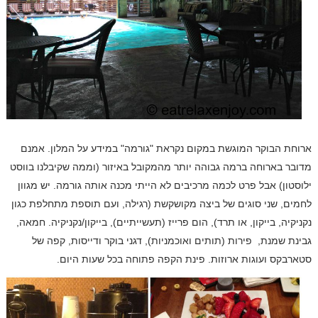
ארוחת הבוקר המוגשת במקום נקראת "גורמה" במידע על המלון. אמנם
מדובר בארוחה ברמה גבוהה יותר מהמקובל באיזור (וממה שקיבלנו בווסט
ילוסטון) אבל פרט לכמה מרכיבים לא הייתי מכנה אותה גורמה. יש מגוון
לחמים, שני סוגים של ביצה מקושקשת (רגילה, ועם תוספת מתחלפת כגון
נקניקיה, בייקון, או תרד), הום פרייז (תעשייתיים), בייקון/נקניקיה. חמאה,
גבינת שמנת, פירות (תותים ואוכמניות), דגני בוקר ודייסות, קפה של
סטארבקס ועוגות ארוזות. פינת הקפה פתוחה בכל שעות היום.