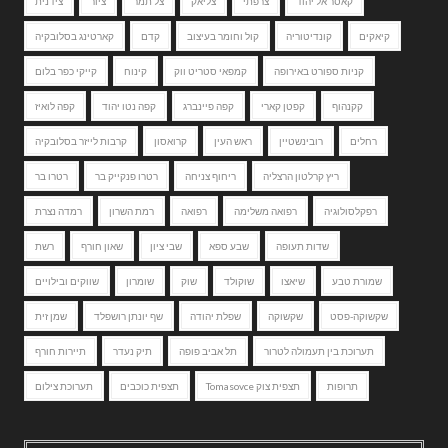
קאסר אל יהוד
צרפתי
צליאק
צל תמר
ציור
צידנית
קיאקים
קונדיטוריה
קול וחומר בעיצוב
קדם
קארטינג בסלובקיה
קניות ספורט באירופה
קמפאי סטריט ווק
קינוח
קייקי כפר בלום
קקנהוף
קפטן קארי
קפה פיינברג
קפה נטו יהוד
קפה לואיז
רחלים
רובינשטיין
ראש העין
קרואסון
קרבות לייזר בסלובקיה
ריץ קרלטון הרצליה
ריחוף צניחה
רטרו פנקייק בר
רטרו בר
רפקלסולוגיה
רפואה משלימה
רפואה
רמת השרון
רמדה נצרת
שדות תעופה
שבע ספא
שבי ציון
שאון חורף
רשת
שמורת טבע
שיאצו
שוקולד
שוק
שומרון
שווקים ובילויים
שקשוקה-פסט
שקשוקה
שפלת יהודה
שף יונתן רושפלד
שמן זית
תערוכת בין תעמולה לטרור
תל אביב פופה
תיק נעדר
תיירות חורף
תרופות
תצפית צוק Tomasovce
תצפית כוכבים
תערוכת צילום