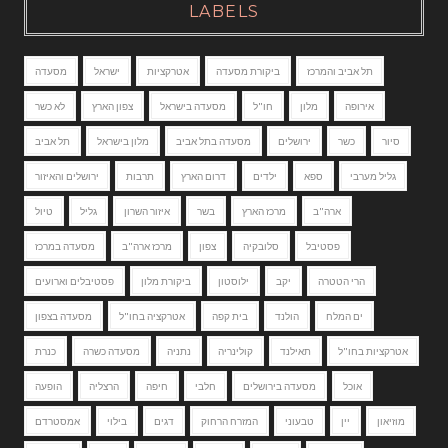
LABELS
תל אביב והמרכז
ביקורת מסעדה
אטרקציות
ישראל
מסעדה
אירופה
מלון
חו"ל
מסעדה בישראל
צפון הארץ
לא כשר
סיור
כשר
ירושלים
מסעדה בתל אביב
מלון בישראל
תל אביב
גליל מערבי
ספא
ילדים
דרום הארץ
תרבות
ירושלים והאיזור
ארה"ב
מרכז הארץ
בשר
איזור השרון
גליל
טיול
פסטיבל
סלובקיה
צפון
מרכז ארה"ב
מסעדה במרכז
הרי הטטרה
יקב
ילוסטון
ביקורת מלון
פסטיבלים וארועים
ים המלח
הולנד
בית קפה
אטרקציה בחו"ל
מסעדה בצפון
אטרקציות בחו"ל
תאילנד
קולינריה
נתניה
מסעדה כשרה
כנרת
אוכל
מסעדה בירושלים
חלבי
חיפה
הרצליה
הופעה
מוזיאון
יין
טבעוני
המזרח הרחוק
דגים
בילוי
אמסטרדם