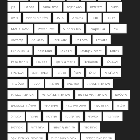
רעננה
ראש פינה
ראש הנקרה
קרית שמונה
קפה נטו
קיץ
DCITY
BBB
Amama
4SEA
תל אביב ווהמרכז
שואה
MAGIC KASS
Power Bowl
Supper Club
Temple Bar
YOTEL
Accrorap
Aquacity
Bar B Que
De Facto
Eatwith
Funky Sisilia
Kass Land
Lake Tlv
Loving Vincent
Muvix
אגם בלד
Tlv Baloon
Spa Via Maris
Poupee
Papa John's
אוכל בריא
אוהלו
אוהל
אדלינה
אגמון החולה
אגם קאדו
אטרקציות באילת
אטרקציה
אורלנדו
אופנה
אוכל מהיר
איטליאנו
אטרקציות קיץ בחרמון
אטרקציות בצ׳אנג ראי
אטרקציות בברלין
אלגרה
אירוח כפרי
איסט סייד גלרי
אימון אישי
איטלקיה בפשפשים
אקווה כיף
אסיאתי
אנה קרנינה
אנדרטה
אממה
אלכוהול
ארוח כפרי
ארוח הנוף הצפוני
ארוח דרוזי
אקרוראפ
ארוחת טאלי בטנדורי
ארוחות משפחתיות
ארוח כפרי באשדות יעקב