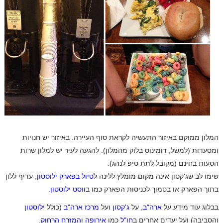
המלון ממוקם באיזור התעשיה לקראת סוף העיירה. באיזור יש חנויות
ומסעדות (למשל, דומינוס בלוק מהמלון). להגעה לעיר יש למלון שרות
הסעות בחינם (מקובל לתת טיפ לנהג).
שימו לב שג'קסון אינה מקום מומלץ ללינה ל
טיול בפארק ילוסטון
, עדיף ללון
בתוך הפארק או בסמוך לכניסות הפארק כמו ב
ווסט ילוסטון
.
בבלוג עוד מידע על
ארה"ב
, על
ג'קסון
ועל
מרכז ארה"ב
(כולל
ילוסטו
ן
והסביבה) ועל יעדים אחרים ב
חו"ל
כמו
אירופה
ו
המזרח הרחוק
.