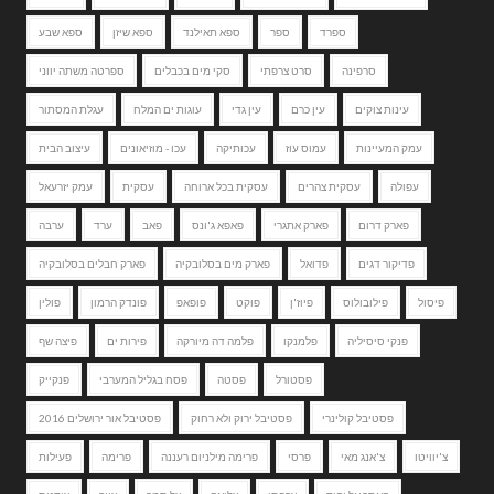
ספרד
ספר
ספא תאילנד
ספא שיזן
ספא שבע
סרפינה
סרט צרפתי
סקי מים בכבלים
ספרטה משתה יווני
עינות צוקים
עין כרם
עין גדי
עוגות ים המלח
עגלת המסתור
עמק המעיינות
עמוס עוז
עכותיקה
עכו - מוזיאונים
עיצוב הבית
עפולה
עסקית צהרים
עסקית בכל ארוחה
עסקית
עמק יזרעאל
פארק דרום
פארק אתגרי
פאפא ג'ונס
פאב
ערד
ערבה
פדיקור דגים
פדואל
פארק מים בסלובקיה
פארק חבלים בסלובקיה
פיסול
פילובולוס
פיוז'ן
פוקט
פופאפ
פונדק הרמון
פולין
פנקי סיסיליה
פלמנקו
פלמה דה מיורקה
פירות ים
פיצה שף
פסטורל
פסטה
פסח בגליל המערבי
פנקייק
פסטיבל קולינרי
פסטיבל ירוק ולא רחוק
פסטיבל אור ירושלים 2016
צ'יוויטו
צ'אנג מאי
פרסי
פרימה מילניום רעננה
פרימה
פעילות