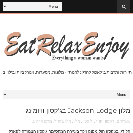
תיירות ותרבות ב"לאכול להרגע להנות" - מלונות, מסעדות, אטרקציות ובילויים.
מלון Jackson Lodge בג'קסון וויומינג
ארה"ב
,
ג'קסון
,
חו"ל
,
ילוסטון
,
מלון
,
מלון בחו"ל
,
מרכז ארה"ב
הלודג' בג'קסון הול מפנק ויקר בעיירה המקסימה ג'קסון הצמודה לפארק