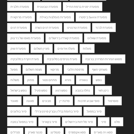
מסעדה יפנית ברמת החייל
מסעדה טבעונית
מסעדה חלבית
מסעדת Santé ביסטרו
מסעדות מומלצות באילת
מסעדה מרוקאית
מסעדת לג'נד
מסעדת טרנטינו
מסעדת דגים כשרה
מסעדת דגים
מסעדת שאלוט
מסעדת קארדו בירושלים
מסעדת מאפו של ניר צוק
מעלות
מעלה אדומים
מעיין השלום
מסעדת שוק
מפגש הנהרות המרהיב בג'נבה
מערת נטיפים בסלובקיה
מערת הקרח בסלובקיה
משחקי השף
מרפסת הלובי
מרוקאי
מצפה השלום
מפעל
נופש
נוואדה
נהרא
מתחם פנאי
מתוק
משלוח
ניטן תאי
נחלה בטבע
נופש רגוע
נופש פעיל
נופש בישראל
סופרפוד
סופי שבוע תרבות
סדנת יין
סבונים
סאונה
סאונד
סיור במפעל
סיור בחומת ברלין ובצ'ק פוינט צ'רלי
סיור בולענים
סלט
סיני
סיור סליחות בירושלים
סיור בקארוז'
סיור במפעל במבה
ספא ויה מאריס
ספא אקספרס
סנפלינג
סנטר פארק
סנדלים