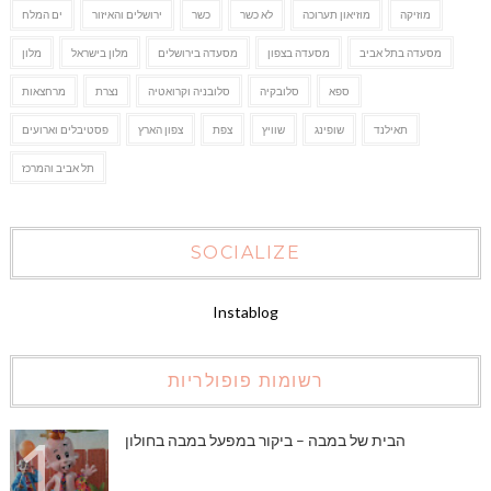
מוזיקה
מוזיאון תערוכה
לא כשר
כשר
ירושלים והאיזור
ים המלח
מסעדה בתל אביב
מסעדה בצפון
מסעדה בירושלים
מלון בישראל
מלון
ספא
סלובקיה
סלובניה וקרואטיה
נצרת
מרחצאות
תאילנד
שופינג
שוויץ
צפת
צפון הארץ
פסטיבלים וארועים
תל אביב והמרכז
SOCIALIZE
Instablog
רשומות פופולריות
הבית של במבה – ביקור במפעל במבה בחולון