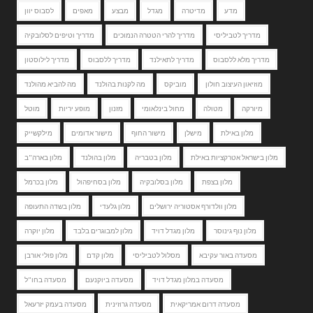
מדע
מדיטרה
מגדל
מבצע
מאפים
לסבוס יוון
מדריך לטביליסי
מדריך להרי הטטרה הנמוכים
מדריך וטיפים לסלובקיה
מדריך מלא ללסבוס
מדריך לתאילנד
מדריך ללסבוס
מדריך לילוסטון
מוזיאון העיצוב חולון
מוביקס
מה לקנות בהולנד
מה להביא מהולנד
מיורקה
מטולה
מחול בינלאומי
מזנון
מופע יריות
מוטל
מלון באילת
מישלן
מישור החוף
מישור אדומים
מילקשייק
מלון בישראל אטרקציות באילת
מלון בטבריה
מלון בהולנד
מלון בארה"ב
מלון בצפת
מלון בסלובקיה
מלון בסחיפהול
מלון בכרמל
מלון וולדורף אסטוריה ירושלים
מלון גלעדי
מלון בשדה התעופה
מלון נוף גינוסר
מלון מגדל דויד
מלון למבוגרים בלבד
מלון יוקרה
מסעדה באור עקיבא
מסלול לטביליסי
מלון קדם
מלון פולי אורבן
מסעדה במלון מגדל דויד
מסעדה ביוקנעם
מסעדה בחו"ל
מסעדה דרום אמריקאית
מסעדה גרוזינית
מסעדה בעמק יזרעאל