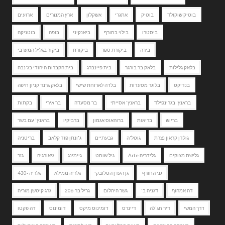
בוטיק שוקולד
בוטיק
אתגרי
אשקלון
ארץ המנזרים
ארועים
ביסטרו
בילוי בחורף
ביאנקיני
בופה
בוטניקה
בירה
ביקורת ספר
ביקורת
ביקור בגליל המערבי
בלאק גלילות
בלאק בר בורגר
בית פיינברג
בית הקברות היהודי בג'נבה
בנדיקט
בלוגר מסעדות
בלדה לארוחת שישי
בלאק גרנד קניון חיפה
בראנץ' בגרינפילד
בראנץ' אסייתי
בר מסעדה
בר אירי
בקתות
בריוש
בריאות
ברוהאוס אגמון
ברביקיו
בראנץ' עם בשר
גולדן קראון נצרת
גוטל'ה
גבעתיים
ג'ונתן פוד קלאב
בריטניה
גלישת מצוקים
גלידריה Arte
גיל שוחט
גיימינג
גיאורגיה
גזר
גני החורף
גן העדן הסלובקי
גלריה ממילא
גלריה -430
דה אמהוף
דגניה ב'
גשר היהלום
גריל בר 206
גרג קיטשן מוריה
דרך המשי
דיר חג'לה
דיינרס
דומינוס מיקס
דומינוס
דה פקטו